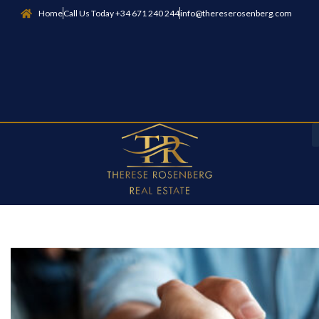
Home
Call Us Today +34 671 240 244
info@thereserosenberg.com