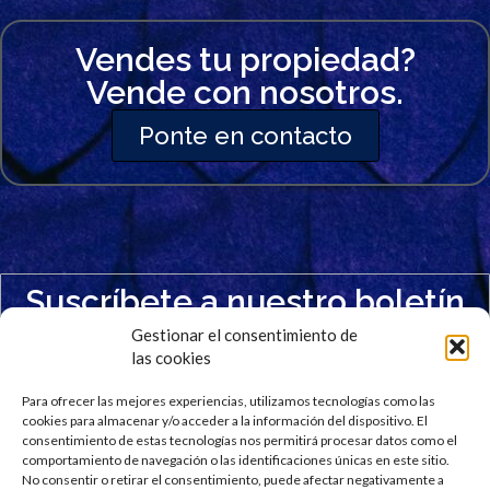
Vendes tu propiedad?
Vende con nosotros.
Ponte en contacto
Suscríbete a nuestro boletín
Mantente al día y recibe nuestras últimas noticias
Gestionar el consentimiento de
directamente en tu bandeja de entrada. Sin spam.
las cookies
Para ofrecer las mejores experiencias, utilizamos tecnologías como las
cookies para almacenar y/o acceder a la información del dispositivo. El
consentimiento de estas tecnologías nos permitirá procesar datos como el
comportamiento de navegación o las identificaciones únicas en este sitio.
No consentir o retirar el consentimiento, puede afectar negativamente a