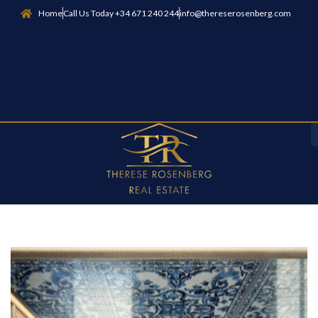
Home
Call Us Today +34 671 240 244
info@thereserosenberg.com