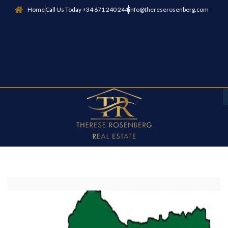
Home
Call Us Today +34 671 240 244
info@thereserosenberg.com